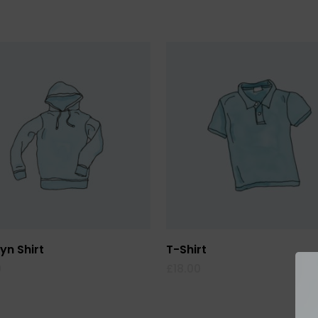
Add To Cart
Read More
yn Shirt
T-Shirt
0
£
18.00