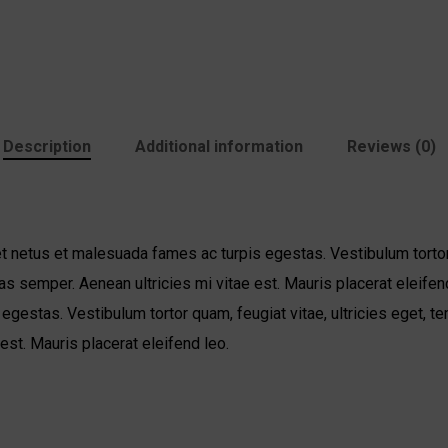
Description
Additional information
Reviews (0)
t netus et malesuada fames ac turpis egestas. Vestibulum tortor q
s semper. Aenean ultricies mi vitae est. Mauris placerat eleifend
gestas. Vestibulum tortor quam, feugiat vitae, ultricies eget, te
st. Mauris placerat eleifend leo.