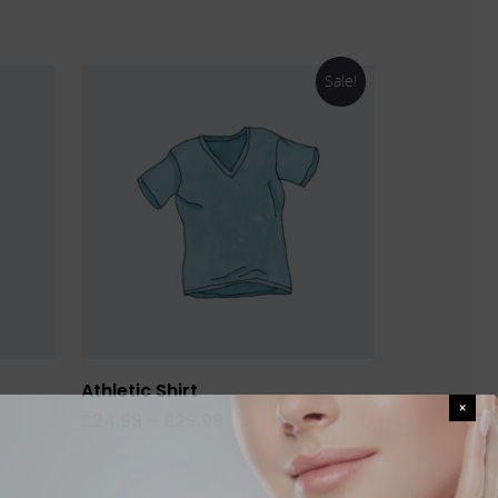
Sale!
Select Options
Athletic Shirt
£
24.99
–
£
29.99