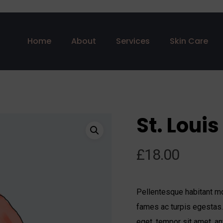
Home
About
Services
Skin Care
St. Loui
£
18.00
Pellentesque habitant mo
fames ac turpis egestas. 
eget, tempor sit amet, an