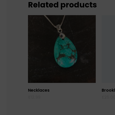
Related products
Add To Cart
Necklaces
Brookl
£
12.99
£
25.0